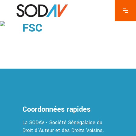
FSC
Coordonnées rapides
La SODAV - Société Sénégalaise du
Droit d’Auteur et des Droits Voisins,